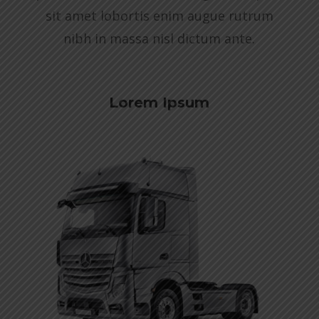
sit amet lobortis enim augue rutrum
nibh in massa nisl dictum ante.
Lorem Ipsum