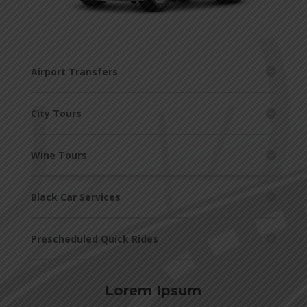
Airport Transfers
City Tours
Wine Tours
Black Car Services
Prescheduled Quick Rides
Lorem Ipsum