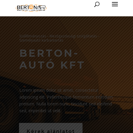
Szállítmányozás – Mezőgazdasági szolgáltatás –
Személyautó karbantartás
BERTON-
AUTÓ KFT
Lorem ipsum dolor sit amet, consectetur
adipiscing elit. Pellentesque fermentum interdum
pretium. Nulla lorem nunc, tincidunt sed eleifend
sed, imperdiet ut velit.
Kérek ajánlatot