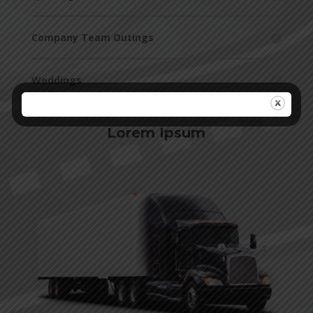
Company Team Outings
Weddings
Lorem Ipsum