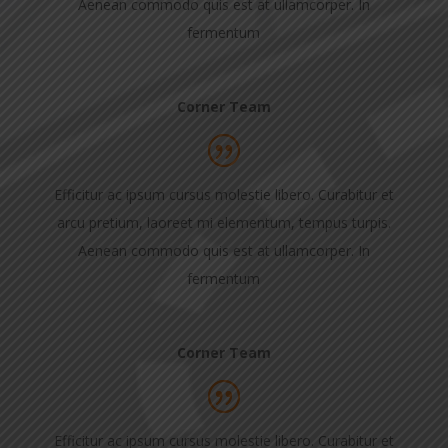
Aenean commodo quis est at ullamcorper. In
fermentum
Corner Team
Efficitur ac ipsum cursus molestie libero. Curabitur et
arcu pretium, laoreet mi elementum, tempus turpis.
Aenean commodo quis est at ullamcorper. In
fermentum
Corner Team
Efficitur ac ipsum cursus molestie libero. Curabitur et