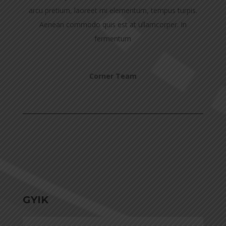
arcu pretium, laoreet mi elementum, tempus turpis.
Aenean commodo quis est at ullamcorper. In
fermentum
Corner Team
GYIK