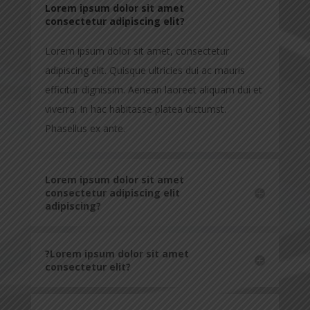
Lorem ipsum dolor sit amet
consectetur adipiscing elit?
Lorem ipsum dolor sit amet, consectetur
adipiscing elit. Quisque ultricies dui ac mauris
efficitur dignissim. Aenean laoreet aliquam dui et
viverra. In hac habitasse platea dictumst.
Phasellus ex ante.
Lorem ipsum dolor sit amet
consectetur adipiscing elit
adipiscing?
?Lorem ipsum dolor sit amet
consectetur elit?