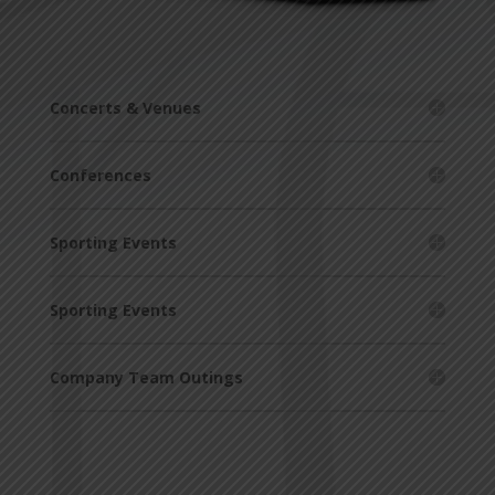
Concerts & Venues
Conferences
Sporting Events
Sporting Events
Company Team Outings