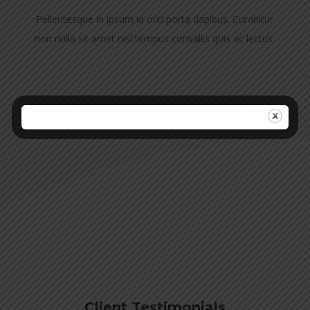
Pellentesque in ipsum id orci porta dapibus. Curabitur
non nulla sit amet nisl tempus convallis quis ac lectus.
Client Testimonials