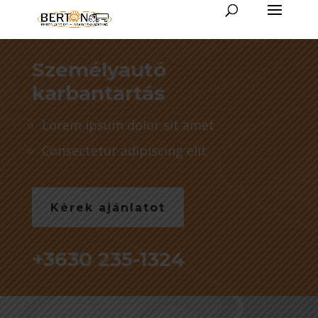
Személyautó
karbantartás
Lorem ipsum dolor sit amet
Consectetur adipiscing elit
Kérek ajánlatot
+3630 235-1324