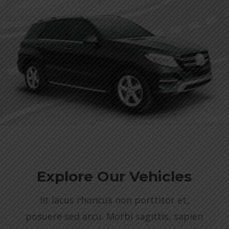
Explore Our Vehicles
lit lacus rhoncus non porttitor et,
posuere sed arcu. Morbi sagittis, sapien