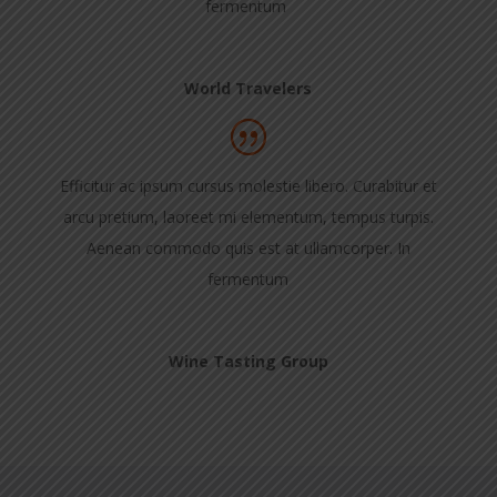
fermentum
World Travelers
Efficitur ac ipsum cursus molestie libero. Curabitur et
arcu pretium, laoreet mi elementum, tempus turpis.
Aenean commodo quis est at ullamcorper. In
fermentum
Wine Tasting Group