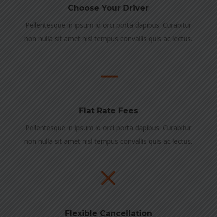
Choose Your Driver
Pellentesque in ipsum id orci porta dapibus. Curabitur
non nulla sit amet nisl tempus convallis quis ac lectus.
K
Flat Rate Fees
Pellentesque in ipsum id orci porta dapibus. Curabitur
non nulla sit amet nisl tempus convallis quis ac lectus.
M
Flexible Cancellation